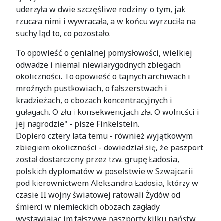
uderzyła w dwie szczęśliwe rodziny; o tym, jak
rzucała nimi i wywracała, a w końcu wyrzuciła na
suchy ląd to, co pozostało.
To opowieść o genialnej pomysłowości, wielkiej
odwadze i niemal niewiarygodnych zbiegach
okoliczności. To opowieść o tajnych archiwach i
mroźnych pustkowiach, o fałszerstwach i
kradzieżach, o obozach koncentracyjnych i
gułagach. O złu i konsekwencjach zła. O wolności i
jej nagrodzie" - pisze Finkelstein.
Dopiero cztery lata temu - również wyjątkowym
zbiegiem okoliczności - dowiedział się, że paszport
został dostarczony przez tzw. grupę Ładosia,
polskich dyplomatów w poselstwie w Szwajcarii
pod kierownictwem Aleksandra Ładosia, którzy w
czasie II wojny światowej ratowali Żydów od
śmierci w niemieckich obozach zagłady
wystawiając im fałszywe paszporty kilku państw