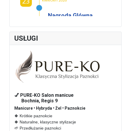
23
kwiecień 2026
Nagroda Glówna
Powiatu
Krakowskiego
dla Czeslawa
USŁUGI
Dźwigaja
W środę 22 kwietnia
2026 roku w
Oranżerii Dworu w...
01
marzec 2026
💅 PURE-KO Salon manicue
Bochnia, Regis 9
Hotel De Niro –
Manicure • Hybryda • Żel • Paznokcie
sprawa nie taka
🍀 Krótkie paznokcie 

znów lokalna
🍀 Naturalne, klasyczne stylizacje

🌱 Przedłużanie paznokci

Wydawać by się