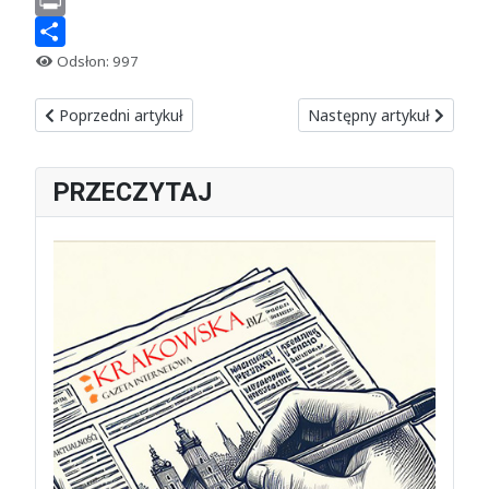
Email
Print
Share
Odsłon: 997
Poprzedni artykuł: Gen. Janusz Nosek, szef wojskowego kont
Następny artykuł: Koordy
Poprzedni artykuł
Następny artykuł
PRZECZYTAJ