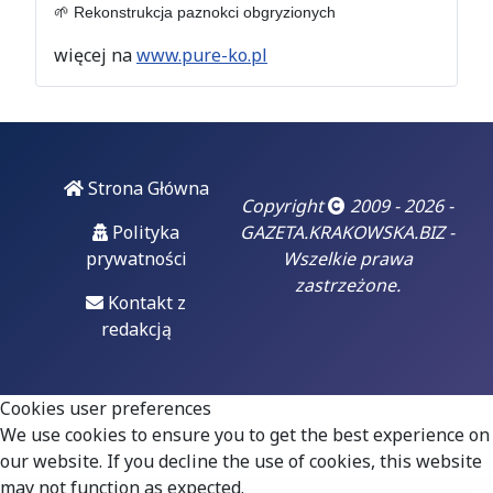
🌱 Rekonstrukcja paznokci obgryzionych
mogło, że mówimy o
sprawie lokalnej...
więcej na
www.pure-ko.pl
06
luty 2026
Doigrał się.
Strona Główna
"Czarzasty już
Copyright
2009 - 2026 -
dobrze wie, że
Polityka
GAZETA.KRAKOWSKA.BIZ -
czas jego
prywatności
Wszelkie prawa
błazenady się
zastrzeżone.
skończył, prąd
Kontakt z
odłączony i za
redakcją
chwilę padnie na
deski"
Cookies user preferences
Włodzimierz
We use cookies to ensure you to get the best experience on
Czarzasty - co trzeba
our website. If you decline the use of cookies, this website
stale powtarzać...
may not function as expected.