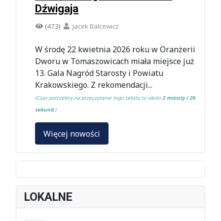
Dźwigaja
(473)
Jacek Balcewicz
W środę 22 kwietnia 2026 roku w Oranżerii
Dworu w Tomaszowicach miała miejsce już
13. Gala Nagród Starosty i Powiatu
Krakowskiego. Z rekomendacji...
(Czas potrzebny na przeczytanie tego tekstu to około
2 minuty i 26
sekund
.)
Więcej nowości
LOKALNE