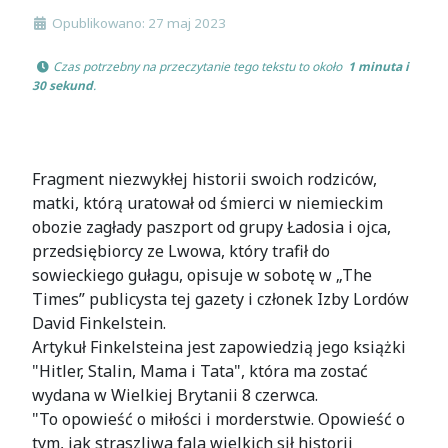
Opublikowano: 27 maj 2023
 Czas potrzebny na przeczytanie tego tekstu to około 
 1 minuta i 
30 sekund
.
Fragment niezwykłej historii swoich rodziców,
matki, którą uratował od śmierci w niemieckim
obozie zagłady paszport od grupy Ładosia i ojca,
przedsiębiorcy ze Lwowa, który trafił do
sowieckiego gułagu, opisuje w sobotę w „The
Times” publicysta tej gazety i członek Izby Lordów
David Finkelstein.
Artykuł Finkelsteina jest zapowiedzią jego książki
"Hitler, Stalin, Mama i Tata", która ma zostać
wydana w Wielkiej Brytanii 8 czerwca.
"To opowieść o miłości i morderstwie. Opowieść o
tym, jak straszliwa fala wielkich sił historii