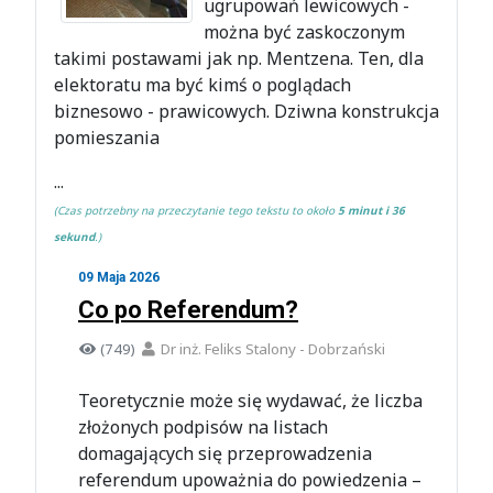
ugrupowań lewicowych -
można być zaskoczonym
takimi postawami jak np. Mentzena. Ten, dla
elektoratu ma być kimś o poglądach
biznesowo - prawicowych. Dziwna konstrukcja
pomieszania
...
(Czas potrzebny na przeczytanie tego tekstu to około
5 minut i 36
sekund
.)
09 Maja 2026
Co po Referendum?
(749)
Dr inż. Feliks Stalony - Dobrzański
Teoretycznie może się wydawać, że liczba
złożonych podpisów na listach
domagających się przeprowadzenia
referendum upoważnia do powiedzenia –