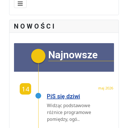
N O W O Ś C I
Najnowsze
14
maj 2026
PiS się dziwi
Widząc podstawowe
różnice programowe
pomiędzy, ogó...