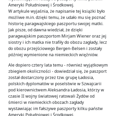
Ameryki Południowej i Środkowej.
W artykule wyjaśnia, że napisanie tej książki było
możliwe m.in. dzięki temu, że udało mu się poznać
historię paragwajskiego paszportu swojej matki.
Jak pisze, od dawna wiedział, że dzięki
paragwajskim paszportom Mirjam Wiener oraz jej
siostry i ich matka nie trafiły do obozu zagłady, lecz
do obozu przejściowego Bergen-Belsen i zostały
później wymienione na niemieckich więźniów.
Ale dopiero cztery lata temu - również wyjątkowym
zbiegiem okoliczności - dowiedział się, że paszport
został dostarczony przez tzw. grupę Ładosia,
polskich dyplomatów w poselstwie w Szwajcarii
pod kierownictwem Aleksandra Ładosia, którzy w
czasie II wojny światowej ratowali Żydów od
śmierci w niemieckich obozach zagłady
wystawiając im fałszywe paszporty kilku państw
Ameryki Południowej i Środkowej.