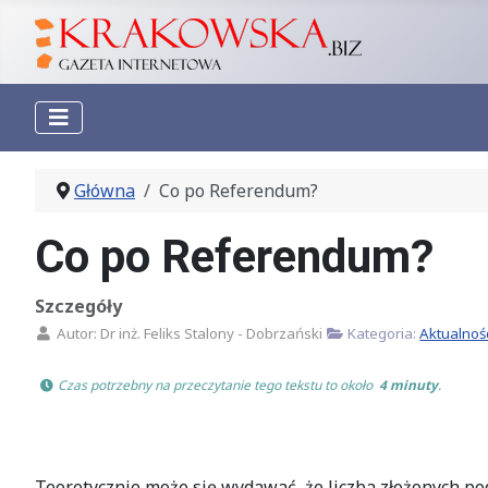
Główna
Co po Referendum?
Co po Referendum?
Szczegóły
Autor:
Dr inż. Feliks Stalony - Dobrzański
Kategoria:
Aktualnoś
 Czas potrzebny na przeczytanie tego tekstu to około 
 4 minuty
.
Teoretycznie może się wydawać, że liczba złożonych p