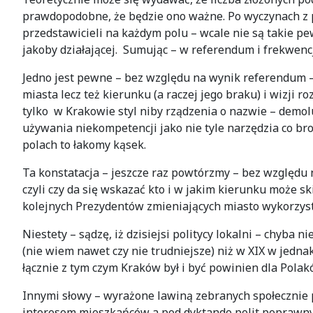
prawdopodobne, że będzie ono ważne. Po wyczynach z p
przedstawicieli na każdym polu – wcale nie są takie p
jakoby działającej. Sumując – w referendum i frekwenc
Jedno jest pewne – bez względu na wynik referendum 
miasta lecz też kierunku (a raczej jego braku) i wizji r
tylko w Krakowie styl niby rządzenia o nazwie – demol
używania niekompetencji jako nie tyle narzędzia co br
polach to łakomy kąsek.
Ta konstatacja – jeszcze raz powtórzmy – bez względu
czyli czy da się wskazać kto i w jakim kierunku może sk
kolejnych Prezydentów zmieniających miasto wykorzy
Niestety – sądzę, iż dzisiejsi politycy lokalni – chyba
(nie wiem nawet czy nie trudniejsze) niż w XIX w jedn
łącznie z tym czym Kraków był i być powinien dla Pola
Innymi słowy – wyrażone lawiną zebranych społecznie 
interesom mieszkańców a pod dyktando polit poprawny