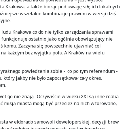
 Krakowa, a także biorąc pod uwagę siłę ich lokalnych
późniejsze wszelakie kombinacje prawem w wersji dziś
yjne.
 ludu Krakowa co do nie tylko zarządzania sprawami
co funkcjonuje ostatnio jako ogólnie obowiązujący nie
iś komu. Zaczyna się powszechnie ujawniać cel
u na każdym bez wyjątku polu. A Kraków na wielu
wyraźnego powiedzenia sobie - co po tym referendum -
, który jakby nie było zapoczątkował cały okres,
em.
wet go nie znają. Oczywiście w wieku XXI są inne realia
wać misją miasta mogą być przecież na nich wzorowane,
asta w eldorado samowoli deweloperskiej, decyzji brew
wek w średniowiecznych murach, nastawionych na