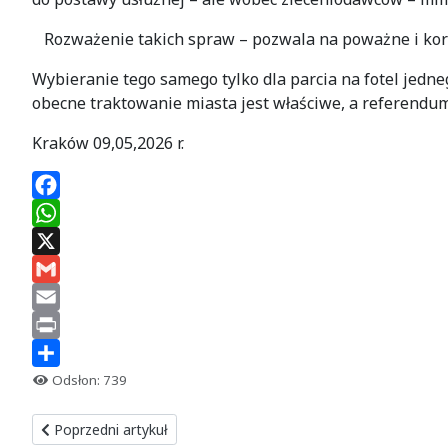
Rozważenie takich spraw – pozwala na poważne i korz
Wybieranie tego samego tylko dla parcia na fotel jedn
obecne traktowanie miasta jest właściwe, a referendum 
Kraków 09,05,2026 r.
Facebook
WhatsApp
X
Gmail
Email
Print
Share
Odsłon: 739
Poprzedni artykuł: PiS się dziwi
Poprzedni artykuł