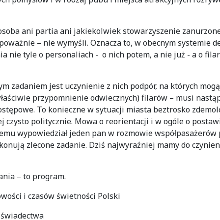
i osoba ani partia ani jakiekolwiek stowarzyszenie zanurzo
 poważnie – nie wymyśli. Oznacza to, w obecnym systemie 
 tyle o personaliach - o nich potem, a nie już - a o filar
szym zadaniem jest uczynienie z nich podpór, na których mogą
aściwie przypomnienie odwiecznych) filarów – musi nastąpić
 postępowe. To konieczne w sytuacji miasta beztrosko zdem
zysto politycznie. Mowa o reorientacji i w ogóle o postaw
 temu wypowiedział jeden pan w rozmowie współpasażerów p
ykonują zlecone zadanie. Dziś najwyraźniej mamy do czynien
ania – to program.
wości i czasów świetności Polski
o świadectwa