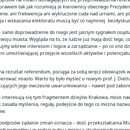
rawem tak jak rozumieją je kierownicy obecnego Prezydenta
ewne. ani frekwencja ani wykluczone cuda nad urnami, ani 
ja i wskazania elektoratu muszą być co najmniej bezdyskus
– samo doprowadzenie do niego jest jasnym sygnałem osądu
ozwoju miasta. Wygląda na to, że ludzie już mają dość tego, 
ujmy wbrew interesom i logice a zarządzanie – po co ono dz
oni umożliwiającej przejęcie wszelkich aktywów i potencjał
 na rezultat referendum, pociąga za sobą wręcz obowiązek 
ierować miasto. Warto by było myśleć o nowym prof. J. Dietlu
stujących jego ówczesne uwarunkowania – nawet pod zabor
 nie interesują się tym fragmentem dziejów Krakowa, może na
ak zasada myślenia, reguły, podejście do tego co można naz
ków.
podpisów żądanie zmian oznacza – dość przekształcania Mi
ch pomysłów i w rodzaj pubu i miejsca atrakcyjnych rozry