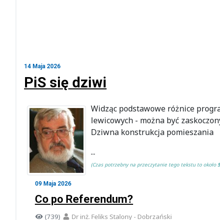
14 Maja 2026
PiS się dziwi
Widząc podstawowe różnice progra
lewicowych - można być zaskoczony
Dziwna konstrukcja pomieszania
...
(Czas potrzebny na przeczytanie tego tekstu to około
09 Maja 2026
Co po Referendum?
(739)
Dr inż. Feliks Stalony - Dobrzański