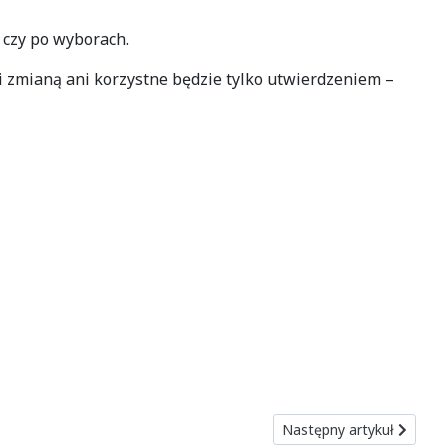
 czy po wyborach.
ni zmianą ani korzystne będzie tylko utwierdzeniem –
Następny artykuł: Dwie g
Następny artykuł