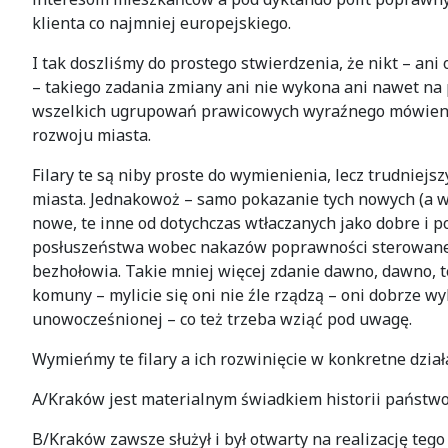
klienta co najmniej europejskiego.
I tak doszliśmy do prostego stwierdzenia, że nikt – an
– takiego zadania zmiany ani nie wykona ani nawet na
wszelkich ugrupowań prawicowych wyraźnego mówienia nie
rozwoju miasta.
Filary te są niby proste do wymienienia, lecz trudniej
miasta. Jednakowoż – samo pokazanie tych nowych (a wł
nowe, te inne od dotychczas wtłaczanych jako dobre i
posłuszeństwa wobec nakazów poprawności sterowanej c
bezhołowia. Takie mniej więcej zdanie dawno, dawno,
komuny – mylicie się oni nie źle rządzą – oni dobrze w
unowocześnionej – co też trzeba wziąć pod uwagę.
Wymieńmy te filary a ich rozwinięcie w konkretne dział
A/Kraków jest materialnym świadkiem historii państwo
B/Kraków zawsze służył i był otwarty na realizację teg