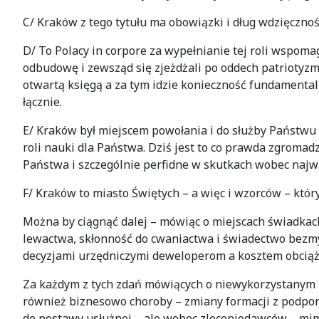
C/ Kraków z tego tytułu ma obowiązki i dług wdzięczno
D/ To Polacy in corpore za wypełnianie tej roli wspoma
odbudowę i zewsząd się zjeżdżali po oddech patriotyzm
otwartą księgą a za tym idzie konieczność fundamentaln
łącznie.
E/ Kraków był miejscem powołania i do służby Państwu 
roli nauki dla Państwa. Dziś jest to co prawda zgromad
Państwa i szczególnie perfidne w skutkach wobec najwa
F/ Kraków to miasto Świętych – a więc i wzorców – któr
Można by ciągnąć dalej – mówiąc o miejscach świadkach
lewactwa, skłonność do cwaniactwa i świadectwo bezm
decyzjami urzędniczymi deweloperom a kosztem obciąż
Za każdym z tych zdań mówiących o niewykorzystanym po
również biznesowo choroby – zmiany formacji z podpor
do postawy usłużnej – ale wobec zleceniodawców – mim