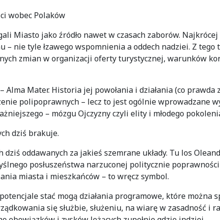
ści wobec Polaków
gali Miasto jako źródło nawet w czasach zaborów. Najkrócej
u – nie tyle łzawego wspomnienia a oddech nadziei. Z tego
ych zmian w organizacji oferty turystycznej, warunków korz
– Alma Mater. Historia jej powołania i działania (co prawd
zenie polipoprawnych – lecz to jest ogólnie wprowadzane wyn
żniejszego – mózgu Ojczyzny czyli elity i młodego pokoleni
ych dziś brakuje.
 dziś oddawanych za jakieś szemrane układy. Tu los Oleand
yślnego posłuszeństwa narzuconej politycznie poprawności
ania miasta i mieszkańców – to wręcz symbol.
tencjale stać mogą działania programowe, które można spro
ządkowania się służbie, służeniu, na wiarę w zasadność i 
o obowiązków i zysków leżących zupełnie gdzie indziej.