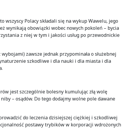
 to wszyscy Polacy składali się na wykup Wawelu, jego
 też wynikają obowiązki wobec nowych pokoleń – bycia
ystania z niej w tym i jakości usług po przewodnickie
a z wybojami) zawsze jednak przypominała o służebnej
aturzenie szkodliwe i dla nauki i dla miasta i dla
a.
rów jest szczególnie bolesny kumulując złą wolę
 niby – osądów. Do tego dodajmy wolne pole dawane
wadzić do leczenia dzisiejszej ciężkiej i szkodliwej
racjonalność postawy trybików w korporacji wdrożonych