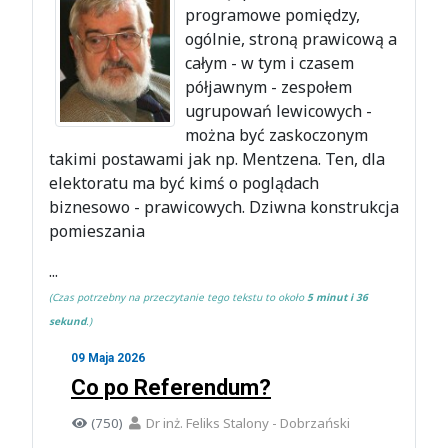
programowe pomiędzy,
ogólnie, stroną prawicową a
całym - w tym i czasem
półjawnym - zespołem
ugrupowań lewicowych -
można być zaskoczonym
takimi postawami jak np. Mentzena. Ten, dla
elektoratu ma być kimś o poglądach
biznesowo - prawicowych. Dziwna konstrukcja
pomieszania
...
(Czas potrzebny na przeczytanie tego tekstu to około
5 minut i 36
sekund
.)
09 Maja 2026
Co po Referendum?
(750)
Dr inż. Feliks Stalony - Dobrzański