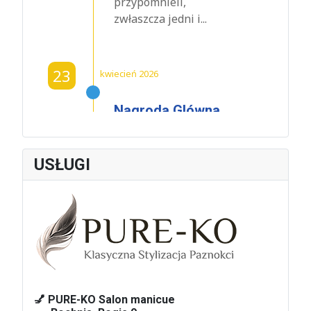
przypomnieli,
zwłaszcza jedni i...
23
kwiecień 2026
Nagroda Glówna
Powiatu
Krakowskiego
dla Czeslawa
USŁUGI
Dźwigaja
W środę 22 kwietnia
2026 roku w
Oranżerii Dworu w...
01
marzec 2026
💅 PURE-KO Salon manicue