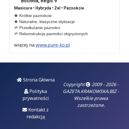
Bochnia, Regis 9
Hotel De Niro –
Manicure • Hybryda • Żel • Paznokcie
sprawa nie taka
🍀 Krótkie paznokcie 

znów lokalna
🍀 Naturalne, klasyczne stylizacje

🌱 Przedłużanie paznokci

Wydawać by się
🌱 Rekonstrukcja paznokci obgryzionych
mogło, że mówimy o
sprawie lokalnej...
więcej na
www.pure-ko.pl
06
luty 2026
Doigrał się.
Strona Główna
"Czarzasty już
Copyright
2009 - 2026 -
dobrze wie, że
Polityka
GAZETA.KRAKOWSKA.BIZ -
czas jego
prywatności
Wszelkie prawa
błazenady się
zastrzeżone.
skończył, prąd
Kontakt z
odłączony i za
redakcją
chwilę padnie na
deski"