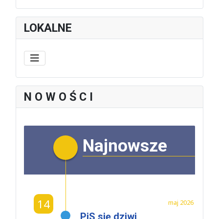
LOKALNE
N O W O Ś C I
Najnowsze
14
maj 2026
PiS się dziwi