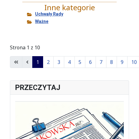
Uchwały Rady
Ważne
Strona 1 z 10
1
2
3
4
5
6
7
8
9
10
PRZECZYTAJ