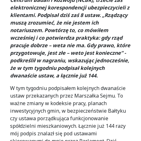
elektronicznej korespondencji ubezpieczycieli z
klientami. Podpisał dziś zaś 8 ustaw. „Rządzący
muszą zrozumieć, że nie jestem ich
notariuszem. Powtórzę to, co mówiłem
wcześniej i co potwierdza praktyka: gdy rząd
pracuje dobrze – weta nie ma. Gdy prawo, które
przygotowuje, jest złe – weto jest konieczne” -
podkreślił w nagraniu, wskazując jednocześnie,
że w tym tygodniu podpisał kolejnych
dwanaście ustaw, a łącznie już 144.
W tym tygodniu podpisałem kolejnych dwanaście
ustaw przekazanych przez Marszałka Sejmu. To
ważne zmiany w kodeksie pracy, planach
inwestycyjnych gmin, w bezpieczeństwie Bałtyku
czy ustawa porządkująca funkcjonowanie
spółdzielni mieszkaniowych. Łącznie już 144 razy
mój podpis znalazł się pod ustawami
skierowanymi do mnie przez Parlament. Dziś