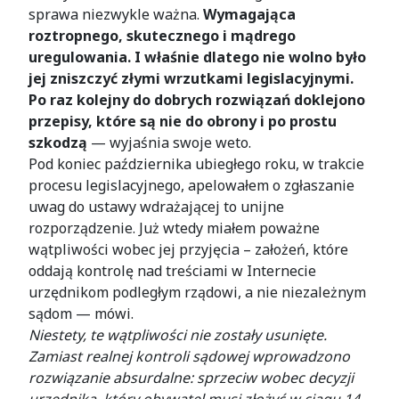
sprawa niezwykle ważna.
Wymagająca
roztropnego, skutecznego i mądrego
uregulowania. I właśnie dlatego nie wolno było
jej zniszczyć złymi wrzutkami legislacyjnymi.
Po raz kolejny do dobrych rozwiązań doklejono
przepisy, które są nie do obrony i po prostu
szkodzą
— wyjaśnia swoje weto.
Pod koniec października ubiegłego roku, w trakcie
procesu legislacyjnego, apelowałem o zgłaszanie
uwag do ustawy wdrażającej to unijne
rozporządzenie. Już wtedy miałem poważne
wątpliwości wobec jej przyjęcia – założeń, które
oddają kontrolę nad treściami w Internecie
urzędnikom podległym rządowi, a nie niezależnym
sądom — mówi.
Niestety, te wątpliwości nie zostały usunięte.
Zamiast realnej kontroli sądowej wprowadzono
rozwiązanie absurdalne: sprzeciw wobec decyzji
urzędnika, który obywatel musi złożyć w ciągu 14