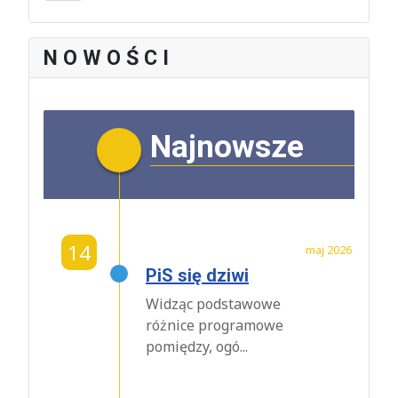
N O W O Ś C I
Najnowsze
14
maj 2026
PiS się dziwi
Widząc podstawowe
różnice programowe
pomiędzy, ogó...