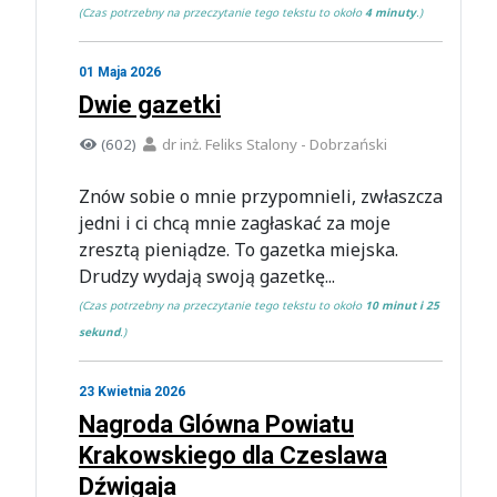
(Czas potrzebny na przeczytanie tego tekstu to około
4 minuty
.)
01 Maja 2026
Dwie gazetki
(602)
dr inż. Feliks Stalony - Dobrzański
Znów sobie o mnie przypomnieli, zwłaszcza
jedni i ci chcą mnie zagłaskać za moje
zresztą pieniądze. To gazetka miejska.
Drudzy wydają swoją gazetkę...
(Czas potrzebny na przeczytanie tego tekstu to około
10 minut i 25
sekund
.)
23 Kwietnia 2026
Nagroda Glówna Powiatu
Krakowskiego dla Czeslawa
Dźwigaja