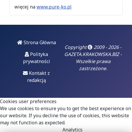
sprawie lokalnej...
więcej na
www.pure-ko.pl
06
luty 2026
Doigrał się.
Strona Główna
"Czarzasty już
Copyright
2009 - 2026 -
dobrze wie, że
Polityka
GAZETA.KRAKOWSKA.BIZ -
czas jego
prywatności
Wszelkie prawa
błazenady się
zastrzeżone.
skończył, prąd
Kontakt z
odłączony i za
redakcją
chwilę padnie na
deski"
Cookies user preferences
Włodzimierz
We use cookies to ensure you to get the best experience on
Czarzasty - co trzeba
our website. If you decline the use of cookies, this website
stale powtarzać...
may not function as expected.
Analytics