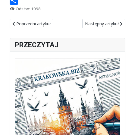
Print
Share
Odsłon: 1098
Poprzedni artykuł: Czego boi się Tusk, że tak desperacko atak
Następny artykuł: Pierw
Poprzedni artykuł
Następny artykuł
PRZECZYTAJ