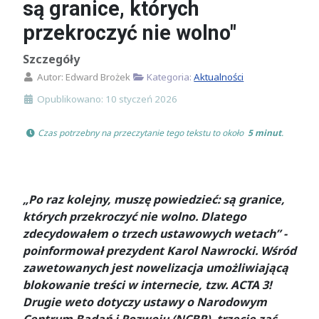
są granice, których
przekroczyć nie wolno"
Szczegóły
Autor:
Edward Brożek
Kategoria:
Aktualności
Opublikowano: 10 styczeń 2026
 Czas potrzebny na przeczytanie tego tekstu to około 
 5 minut
.
„Po raz kolejny, muszę powiedzieć: są granice,
których przekroczyć nie wolno. Dlatego
zdecydowałem o trzech ustawowych wetach” -
poinformował prezydent Karol Nawrocki. Wśród
zawetowanych jest nowelizacja umożliwiającą
blokowanie treści w internecie, tzw. ACTA 3!
Drugie weto dotyczy ustawy o Narodowym
Centrum Badań i Rozwoju (NCBR), trzecie zaś