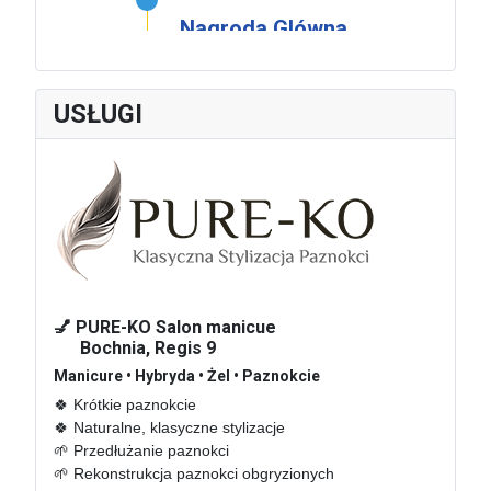
Nagroda Glówna
Powiatu
Krakowskiego
dla Czeslawa
USŁUGI
Dźwigaja
W środę 22 kwietnia
2026 roku w
Oranżerii Dworu w...
01
marzec 2026
💅 PURE-KO Salon manicue
Bochnia, Regis 9
Hotel De Niro –
Manicure • Hybryda • Żel • Paznokcie
sprawa nie taka
🍀 Krótkie paznokcie 

znów lokalna
🍀 Naturalne, klasyczne stylizacje

🌱 Przedłużanie paznokci

Wydawać by się
🌱 Rekonstrukcja paznokci obgryzionych
mogło, że mówimy o