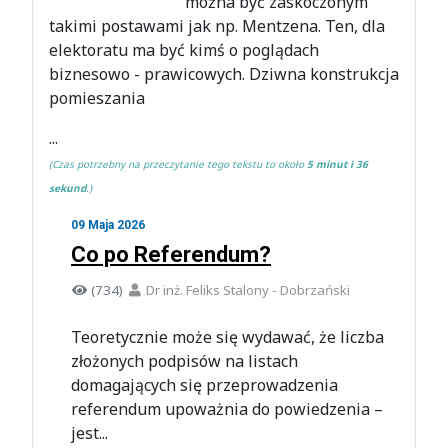
można być zaskoczonym
takimi postawami jak np. Mentzena. Ten, dla
elektoratu ma być kimś o poglądach
biznesowo - prawicowych. Dziwna konstrukcja
pomieszania
...
(Czas potrzebny na przeczytanie tego tekstu to około
5 minut i 36
sekund
.)
09 Maja 2026
Co po Referendum?
(734)
Dr inż. Feliks Stalony - Dobrzański
Teoretycznie może się wydawać, że liczba
złożonych podpisów na listach
domagających się przeprowadzenia
referendum upoważnia do powiedzenia –
jest...