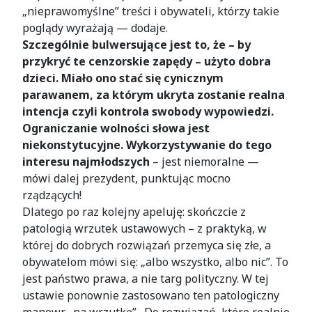
„nieprawomyślne” treści i obywateli, którzy takie
poglądy wyrażają — dodaje.
Szczególnie bulwersujące jest to, że – by
przykryć te cenzorskie zapędy – użyto dobra
dzieci. Miało ono stać się cynicznym
parawanem, za którym ukryta zostanie realna
intencja czyli kontrola swobody wypowiedzi.
Ograniczanie wolności słowa jest
niekonstytucyjne. Wykorzystywanie do tego
interesu najmłodszych
– jest niemoralne —
mówi dalej prezydent, punktując mocno
rządzących!
Dlatego po raz kolejny apeluję: skończcie z
patologią wrzutek ustawowych – z praktyką, w
której do dobrych rozwiązań przemyca się złe, a
obywatelom mówi się: „albo wszystko, albo nic”. To
jest państwo prawa, a nie targ polityczny. W tej
ustawie ponownie zastosowano ten patologiczny
manewr „na wrzutkę” . Do rozwiązań, które realnie