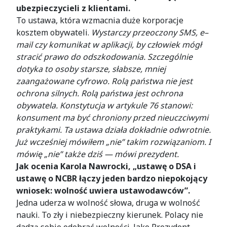
ubezpieczycieli z klientami.
To ustawa, która wzmacnia duże korporacje
kosztem obywateli.
Wystarczy przeoczony SMS, e–
mail czy komunikat w aplikacji, by człowiek mógł
stracić prawo do odszkodowania. Szczególnie
dotyka to osoby starsze, słabsze, mniej
zaangażowane cyfrowo. Rolą państwa nie jest
ochrona silnych. Rolą państwa jest ochrona
obywatela. Konstytucja w artykule 76 stanowi:
konsument ma być chroniony przed nieuczciwymi
praktykami. Ta ustawa działa dokładnie odwrotnie.
Już wcześniej mówiłem „nie” takim rozwiązaniom. I
mówię „nie” także dziś — mówi prezydent.
Jak ocenia Karola Nawrocki, „ustawę o DSA i
ustawę o NCBR łączy jeden bardzo niepokojący
wniosek: wolność uwiera ustawodawców”.
Jedna uderza w wolność słowa, druga w wolność
nauki. To zły i niebezpieczny kierunek. Polacy nie
dadzą sobie odebrać wolności. Jako Prezydent