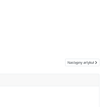
k zwykły ćwok
Następny artykuł: Prosty
Następny artykuł