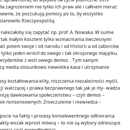
ła zagrożeniem nie tylko ich praw ale i całkiem nieraz
pewne, że poszukują pomocy po to, by wszystko
 stanowiło Rzeczpospolitą.
 należałoby się zapytać np. prof. A. Nowaka. W sumie
no I tak małym kosztem tylko wzmacniania ówczesnymi
li potem swoje i od narodu i od Historii a od zaborców
 tylko jeden wrócił do swego i tak okrojonego majątku.
li decydentów z woli owego demos. . Tym samym
rczą media stosunkowo niewielka kasa i utrzymanie
y kształtowania elity, niszczenia niezależności myśli,
cji walczącej i prawa bezprawnego tak jak je my- wadza
rancję dawkowania społeczeństwu – czyli demos –
nie nonsensownych. Znieczulenie i niewiedza –
lepocie na fakty i procesy konsekwentnego odbierania
akty wszak wprost mówią – to nie są wybory odnoszące
ści czyli niepodległości.