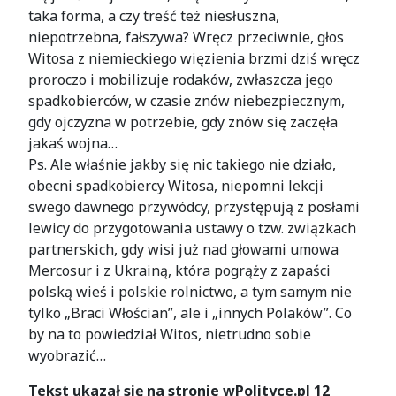
taka forma, a czy treść też niesłuszna,
niepotrzebna, fałszywa? Wręcz przeciwnie, głos
Witosa z niemieckiego więzienia brzmi dziś wręcz
proroczo i mobilizuje rodaków, zwłaszcza jego
spadkobierców, w czasie znów niebezpiecznym,
gdy ojczyzna w potrzebie, gdy znów się zaczęła
jakaś wojna…
Ps. Ale właśnie jakby się nic takiego nie działo,
obecni spadkobiercy Witosa, niepomni lekcji
swego dawnego przywódcy, przystępują z posłami
lewicy do przygotowania ustawy o tzw. związkach
partnerskich, gdy wisi już nad głowami umowa
Mercosur i z Ukrainą, która pogrąży z zapaści
polską wieś i polskie rolnictwo, a tym samym nie
tylko „Braci Włościan”, ale i „innych Polaków”. Co
by na to powiedział Witos, nietrudno sobie
wyobrazić…
Tekst ukazał się na stronie wPolityce.pl 12