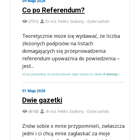
09 Maja 2026
Co po Referendum?
(751)
Dr inż. Feliks Stalony - Dobrzański
Teoretycznie może się wydawać, że liczba
złożonych podpisów na listach
domagających się przeprowadzenia
referendum upoważnia do powiedzenia –
jest...
(Czas potrzebny na przeczytanie tego tekstu to około
4 minuty
.)
01 Maja 2026
Dwie gazetki
(610)
dr inż. Feliks Stalony - Dobrzański
Znów sobie o mnie przypomnieli, zwłaszcza
jedni i ci chcą mnie zagłaskać za moje