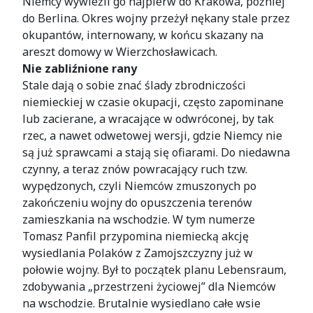
Niemcy wywieźli go najpierw do Krakowa, później
do Berlina. Okres wojny przeżył nękany stale przez
okupantów, internowany, w końcu skazany na
areszt domowy w Wierzchosławicach.
Nie zabliźnione rany
Stale dają o sobie znać ślady zbrodniczości
niemieckiej w czasie okupacji, często zapominane
lub zacierane, a wracające w odwróconej, by tak
rzec, a nawet odwetowej wersji, gdzie Niemcy nie
są już sprawcami a stają się ofiarami. Do niedawna
czynny, a teraz znów powracający ruch tzw.
wypędzonych, czyli Niemców zmuszonych po
zakończeniu wojny do opuszczenia terenów
zamieszkania na wschodzie. W tym numerze
Tomasz Panfil przypomina niemiecką akcję
wysiedlania Polaków z Zamojszczyzny już w
połowie wojny. Był to początek planu Lebensraum,
zdobywania „przestrzeni życiowej” dla Niemców
na wschodzie. Brutalnie wysiedlano całe wsie