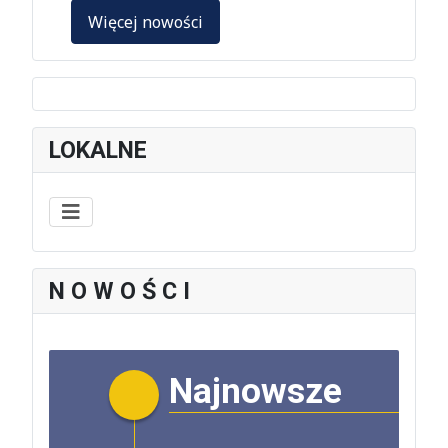
Więcej nowości
LOKALNE
N O W O Ś C I
Najnowsze