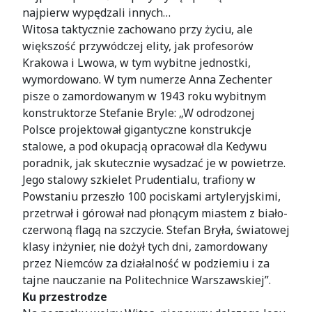
najpierw wypędzali innych…
Witosa taktycznie zachowano przy życiu, ale
większość przywódczej elity, jak profesorów
Krakowa i Lwowa, w tym wybitne jednostki,
wymordowano. W tym numerze Anna Zechenter
pisze o zamordowanym w 1943 roku wybitnym
konstruktorze Stefanie Bryle: „W odrodzonej
Polsce projektował gigantyczne konstrukcje
stalowe, a pod okupacją opracował dla Kedywu
poradnik, jak skutecznie wysadzać je w powietrze.
Jego stalowy szkielet Prudentialu, trafiony w
Powstaniu przeszło 100 pociskami artyleryjskimi,
przetrwał i górował nad płonącym miastem z biało-
czerwoną flagą na szczycie. Stefan Bryła, światowej
klasy inżynier, nie dożył tych dni, zamordowany
przez Niemców za działalność w podziemiu i za
tajne nauczanie na Politechnice Warszawskiej”.
Ku przestrodze