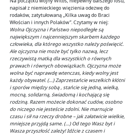
Na początku wojny Witos, niepewny dalszego losu,
napisał z niemieckiego więzienia odezwę do
rodaków, zatytułowaną „Kilka uwag do Braci
Włościan i innych Polaków”. Czytamy w niej:
Wolna Ojczyzna i Państwo niepodległe są
największym i najcenniejszym skarbem każdego
człowieka, dla którego wszystko należy poświęcić.
Ale ojczyzna nie może być tylko nazwą, lecz
rzeczywistą matką dla wszystkich o równych
prawach i równych obowiązkach. Ojczyzna może
wolna być naprawdę wtenczas, kiedy wolny jest
każdy obywatel. (…) Zaprzestańcie wszelkich kłótni
i sporów między sobą , stańcie się jedną, wielką,
mocną, solidarną, świadomą i kochającą się
rodziną. Razem możecie dokonać cudów, osobno
do niczego nie jesteście zdolni. Nie marnujcie
czasu i sił na rzeczy drobne – jak załatwicie wielkie,
mniejsze przyjdą same. (…) Od tego Wasz byt i
Wasza przyszłość zależy! Idźcie z czasem i