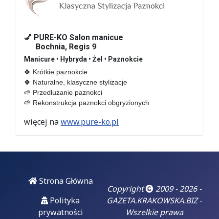
01
marzec 2026
💅 PURE-KO Salon manicue
Bochnia, Regis 9
Hotel De Niro –
Manicure • Hybryda • Żel • Paznokcie
sprawa nie taka
🍀 Krótkie paznokcie 

znów lokalna
🍀 Naturalne, klasyczne stylizacje

🌱 Przedłużanie paznokci

Wydawać by się
🌱 Rekonstrukcja paznokci obgryzionych
mogło, że mówimy o
sprawie lokalnej...
więcej na
www.pure-ko.pl
06
luty 2026
Doigrał się.
Strona Główna
"Czarzasty już
Copyright
2009 - 2026 -
dobrze wie, że
Polityka
GAZETA.KRAKOWSKA.BIZ -
czas jego
prywatności
Wszelkie prawa
błazenady się