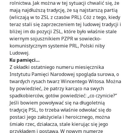
rolnictwa. Jak można w tej sytuacji chwalić się, że
mają najdłuższą tradycję, że są najstarszą partią
(wliczają w to ZSL z czasów PRL). Cóż z tego, kiedy
teraz stali się zaprzeczeniem tej ludowej tradycji i
bliżej im do pozycji ZSL, które było właśnie stale
wiernym sojusznikiem PZPR w sowiecko-
komunistycznym systemie PRL, Polski niby
Ludowej.
Ku pamięci…
Z okładki ostatniego numeru miesięcznika
Instytutu Pamięci Narodowej spogląda surowa, o
twardych rysach twarz Wincentego Witosa. Można
by powiedzieć, że patrzy karcąco na swych
spadkobierców, gotów powiedzieć: „co czynicie?”
Jeśli bowiem powoływać się na długoletnią
tradycję PSL, to trzeba właśnie odwołać się do
postaci jego założyciela i heroicznego, można
śmiało rzec, działacza, stale kierując się jego
przykładem i postawą. W nowym numerze