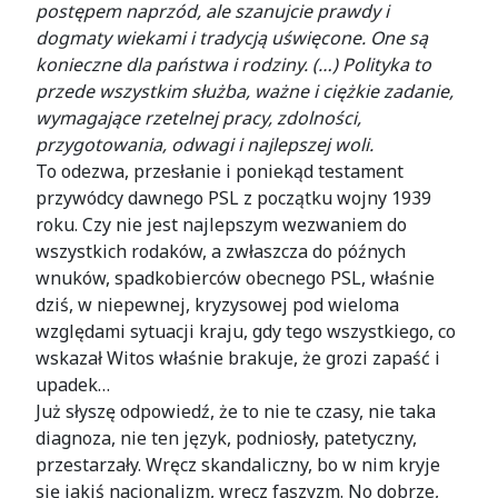
postępem naprzód, ale szanujcie prawdy i
dogmaty wiekami i tradycją uświęcone. One są
konieczne dla państwa i rodziny. (…) Polityka to
przede wszystkim służba, ważne i ciężkie zadanie,
wymagające rzetelnej pracy, zdolności,
przygotowania, odwagi i najlepszej woli.
To odezwa, przesłanie i poniekąd testament
przywódcy dawnego PSL z początku wojny 1939
roku. Czy nie jest najlepszym wezwaniem do
wszystkich rodaków, a zwłaszcza do późnych
wnuków, spadkobierców obecnego PSL, właśnie
dziś, w niepewnej, kryzysowej pod wieloma
względami sytuacji kraju, gdy tego wszystkiego, co
wskazał Witos właśnie brakuje, że grozi zapaść i
upadek…
Już słyszę odpowiedź, że to nie te czasy, nie taka
diagnoza, nie ten język, podniosły, patetyczny,
przestarzały. Wręcz skandaliczny, bo w nim kryje
się jakiś nacjonalizm, wręcz faszyzm. No dobrze,