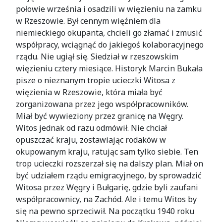
połowie września i osadzili w więzieniu na zamku
w Rzeszowie. Był cennym więźniem dla
niemieckiego okupanta, chcieli go złamać i zmusić
współpracy, wciągnąć do jakiegoś kolaboracyjnego
rządu. Nie ugiął się. Siedział w rzeszowskim
więzieniu cztery miesiące. Historyk Marcin Bukała
pisze o nieznanym tropie ucieczki Witosa z
więzienia w Rzeszowie, która miała być
zorganizowana przez jego współpracowników.
Miał być wywieziony przez granicę na Węgry.
Witos jednak od razu odmówił. Nie chciał
opuszczać kraju, zostawiając rodaków w
okupowanym kraju, ratując sam tylko siebie. Ten
trop ucieczki rozszerzał się na dalszy plan. Miał on
być udziałem rządu emigracyjnego, by sprowadzić
Witosa przez Węgry i Bułgarię, gdzie byli zaufani
współpracownicy, na Zachód. Ale i temu Witos by
się na pewno sprzeciwił. Na początku 1940 roku