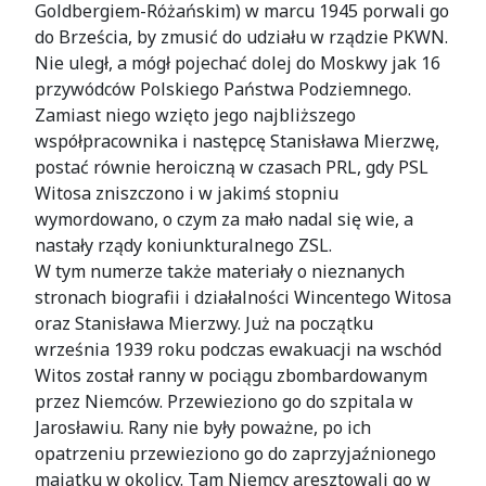
Goldbergiem-Różańskim) w marcu 1945 porwali go
do Brześcia, by zmusić do udziału w rządzie PKWN.
Nie uległ, a mógł pojechać dolej do Moskwy jak 16
przywódców Polskiego Państwa Podziemnego.
Zamiast niego wzięto jego najbliższego
współpracownika i następcę Stanisława Mierzwę,
postać równie heroiczną w czasach PRL, gdy PSL
Witosa zniszczono i w jakimś stopniu
wymordowano, o czym za mało nadal się wie, a
nastały rządy koniunkturalnego ZSL.
W tym numerze także materiały o nieznanych
stronach biografii i działalności Wincentego Witosa
oraz Stanisława Mierzwy. Już na początku
września 1939 roku podczas ewakuacji na wschód
Witos został ranny w pociągu zbombardowanym
przez Niemców. Przewieziono go do szpitala w
Jarosławiu. Rany nie były poważne, po ich
opatrzeniu przewieziono go do zaprzyjaźnionego
majątku w okolicy. Tam Niemcy aresztowali go w