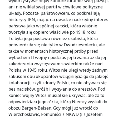
wykorzystywał nigdy koniunkturalnie swej pozycji,
ani nie wikłał swej partii w chwilowe polityczne
układy. Pozostał państwowcem, co podkreślają
historycy IPN, mając na uwadze nadrzędny interes
państwa jako wspólnej całości, która właśnie
tworzyła się dopiero właściwie po 1918 roku.
To była jego postawa również osobista, która
potwierdziła się nie tylko w Dwudziestoleciu, ale
także w momentach historycznej próby przed
wybuchem II wojny i podczas jej trwania aż do jej
zakończenia zwycięstwem sowieckim także nad
Polską w 1945 roku. Witos nie uległ wtedy żadnym
zakusom obu okupantów wciągnięcia go do jakiejś
kolaboracji, czyli zdrady Polski, co nie obywało się
bez nacisków, gróźb i wysyłania do aresztów. Pod
koniec wojny Witos musiał się ukrywać, ale za to
odpowiedziała jego córka, którą Niemcy wysłali do
obozu Bergen-Belsen. Gdy mógł już wrócić do
Wierzchosławic, komuniści z NKWD (i z Józefem