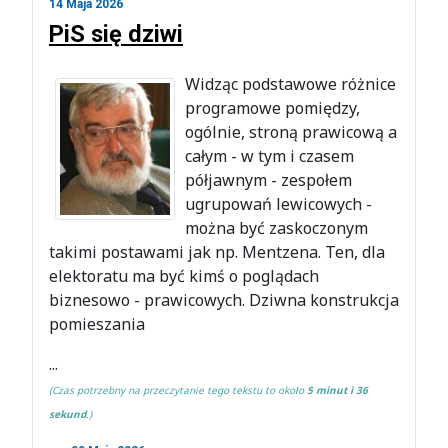
14 Maja 2026
PiS się dziwi
Widząc podstawowe różnice
programowe pomiędzy,
ogólnie, stroną prawicową a
całym - w tym i czasem
półjawnym - zespołem
ugrupowań lewicowych -
można być zaskoczonym
takimi postawami jak np. Mentzena. Ten, dla
elektoratu ma być kimś o poglądach
biznesowo - prawicowych. Dziwna konstrukcja
pomieszania
...
(Czas potrzebny na przeczytanie tego tekstu to około
5 minut i 36
sekund
.)