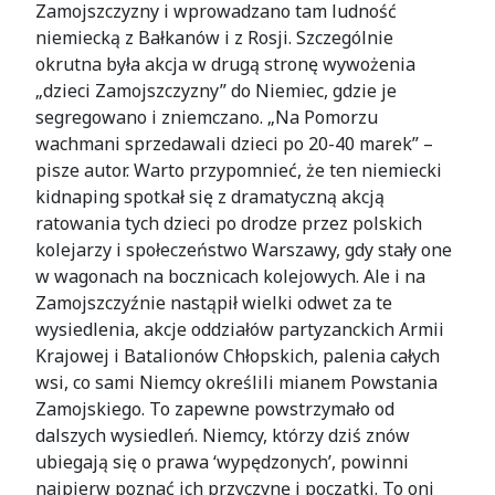
Zamojszczyzny i wprowadzano tam ludność
niemiecką z Bałkanów i z Rosji. Szczególnie
okrutna była akcja w drugą stronę wywożenia
„dzieci Zamojszczyzny” do Niemiec, gdzie je
segregowano i zniemczano. „Na Pomorzu
wachmani sprzedawali dzieci po 20-40 marek” –
pisze autor. Warto przypomnieć, że ten niemiecki
kidnaping spotkał się z dramatyczną akcją
ratowania tych dzieci po drodze przez polskich
kolejarzy i społeczeństwo Warszawy, gdy stały one
w wagonach na bocznicach kolejowych. Ale i na
Zamojszczyźnie nastąpił wielki odwet za te
wysiedlenia, akcje oddziałów partyzanckich Armii
Krajowej i Batalionów Chłopskich, palenia całych
wsi, co sami Niemcy określili mianem Powstania
Zamojskiego. To zapewne powstrzymało od
dalszych wysiedleń. Niemcy, którzy dziś znów
ubiegają się o prawa ‘wypędzonych’, powinni
najpierw poznać ich przyczynę i początki. To oni