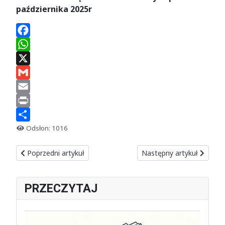
października 2025r
Facebook
WhatsApp
X
Gmail
Email
Print
Share
Odsłon: 1016
Poprzedni artykuł: Grób rodziców Chopina też przykryty plande
Następny artykuł: Piotr W
Poprzedni artykuł
Następny artykuł
PRZECZYTAJ