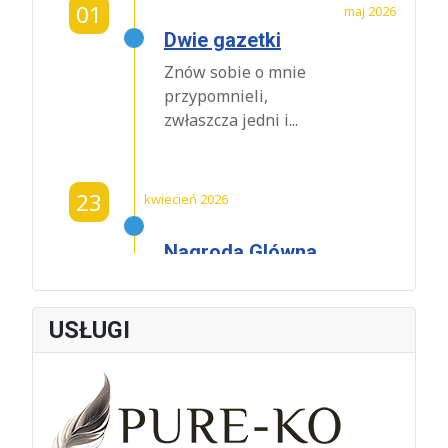
01
maj 2026
Dwie gazetki
Znów sobie o mnie
przypomnieli,
zwłaszcza jedni i...
23
kwiecień 2026
Nagroda Glówna
Powiatu
Krakowskiego
dla Czeslawa
USŁUGI
Dźwigaja
W środę 22 kwietnia
2026 roku w
Oranżerii Dworu w...