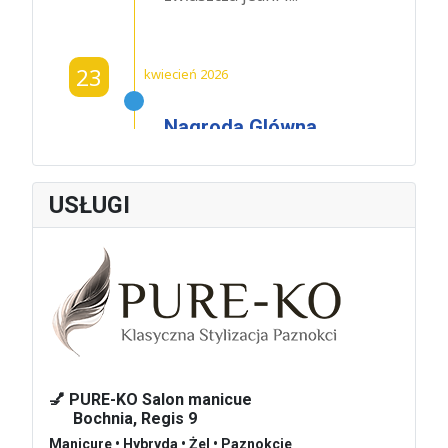
23
kwiecień 2026
Nagroda Glówna
Powiatu
Krakowskiego
dla Czeslawa
USŁUGI
Dźwigaja
W środę 22 kwietnia
2026 roku w
Oranżerii Dworu w...
01
marzec 2026
💅 PURE-KO Salon manicue
Bochnia, Regis 9
Hotel De Niro –
Manicure • Hybryda • Żel • Paznokcie