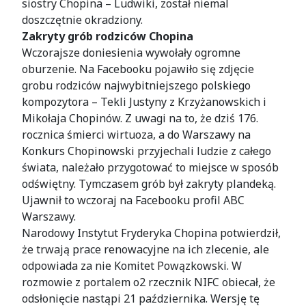
siostry Chopina – Ludwiki, został niemal
doszczętnie okradziony.
Zakryty grób rodziców Chopina
Wczorajsze doniesienia wywołały ogromne
oburzenie. Na Facebooku pojawiło się zdjęcie
grobu rodziców najwybitniejszego polskiego
kompozytora – Tekli Justyny z Krzyżanowskich i
Mikołaja Chopinów. Z uwagi na to, że dziś 176.
rocznica śmierci wirtuoza, a do Warszawy na
Konkurs Chopinowski przyjechali ludzie z całego
świata, należało przygotować to miejsce w sposób
odświętny. Tymczasem grób był zakryty plandeką.
Ujawnił to wczoraj na Facebooku profil ABC
Warszawy.
Narodowy Instytut Fryderyka Chopina potwierdził,
że trwają prace renowacyjne na ich zlecenie, ale
odpowiada za nie Komitet Powązkowski. W
rozmowie z portalem o2 rzecznik NIFC obiecał, że
odsłonięcie nastąpi 21 października. Wersję tę