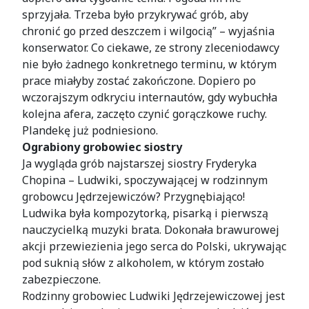
sprzyjała. Trzeba było przykrywać grób, aby
chronić go przed deszczem i wilgocią” – wyjaśnia
konserwator. Co ciekawe, ze strony zleceniodawcy
nie było żadnego konkretnego terminu, w którym
prace miałyby zostać zakończone. Dopiero po
wczorajszym odkryciu internautów, gdy wybuchła
kolejna afera, zaczęto czynić gorączkowe ruchy.
Plandekę już podniesiono.
Ograbiony grobowiec siostry
Ja wygląda grób najstarszej siostry Fryderyka
Chopina – Ludwiki, spoczywającej w rodzinnym
grobowcu Jędrzejewiczów? Przygnębiająco!
Ludwika była kompozytorką, pisarką i pierwszą
nauczycielką muzyki brata. Dokonała brawurowej
akcji przewiezienia jego serca do Polski, ukrywając
pod suknią słów z alkoholem, w którym zostało
zabezpieczone.
Rodzinny grobowiec Ludwiki Jędrzejewiczowej jest