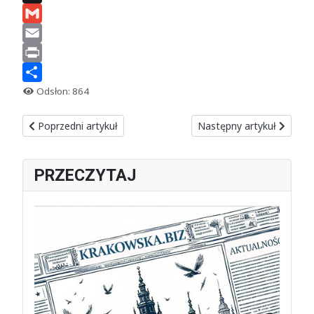
X
Gmail
Email
Print
Share
Odsłon: 864
Poprzedni artykuł: Nerwowa sytuacja w rządzie Tuska. Domańsk
Następny artykuł: Exlibri
Poprzedni artykuł
Następny artykuł
PRZECZYTAJ