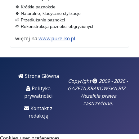
sprawa nie taka
🍀 Krótkie paznokcie 

znów lokalna
🍀 Naturalne, klasyczne stylizacje

🌱 Przedłużanie paznokci

Wydawać by się
🌱 Rekonstrukcja paznokci obgryzionych
mogło, że mówimy o
sprawie lokalnej...
więcej na
www.pure-ko.pl
06
luty 2026
Doigrał się.
Strona Główna
"Czarzasty już
Copyright
2009 - 2026 -
dobrze wie, że
Polityka
GAZETA.KRAKOWSKA.BIZ -
czas jego
prywatności
Wszelkie prawa
błazenady się
zastrzeżone.
skończył, prąd
Kontakt z
odłączony i za
redakcją
chwilę padnie na
deski"
Cookies user preferences
Włodzimierz