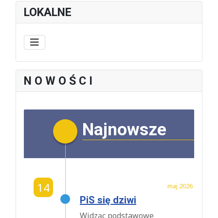
LOKALNE
N O W O Ś C I
Najnowsze
14
maj 2026
PiS się dziwi
Widząc podstawowe