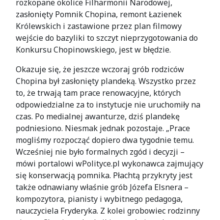
rozkopane okolice Filharmonii Narodowej,
zasłonięty Pomnik Chopina, remont Łazienek
Królewskich i zastawione przez plan filmowy
wejście do bazyliki to szczyt nieprzygotowania do
Konkursu Chopinowskiego, jest w błędzie.
Okazuje się, że jeszcze wczoraj grób rodziców
Chopina był zasłonięty plandeką. Wszystko przez
to, że trwają tam prace renowacyjne, których
odpowiedzialne za to instytucje nie uruchomiły na
czas. Po medialnej awanturze, dziś plandekę
podniesiono. Niesmak jednak pozostaje. „Prace
mogliśmy rozpocząć dopiero dwa tygodnie temu.
Wcześniej nie było formalnych zgód i decyzji –
mówi portalowi wPolityce.pl wykonawca zajmujący
się konserwacją pomnika. Płachtą przykryty jest
także odnawiany właśnie grób Józefa Elsnera –
kompozytora, pianisty i wybitnego pedagoga,
nauczyciela Fryderyka. Z kolei grobowiec rodzinny