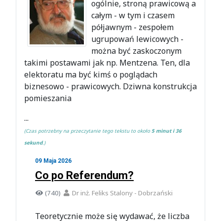
ogólnie, stroną prawicową a
całym - w tym i czasem
półjawnym - zespołem
ugrupowań lewicowych -
można być zaskoczonym
takimi postawami jak np. Mentzena. Ten, dla
elektoratu ma być kimś o poglądach
biznesowo - prawicowych. Dziwna konstrukcja
pomieszania
...
(Czas potrzebny na przeczytanie tego tekstu to około
5 minut i 36
sekund
.)
09 Maja 2026
Co po Referendum?
(740)
Dr inż. Feliks Stalony - Dobrzański
Teoretycznie może się wydawać, że liczba