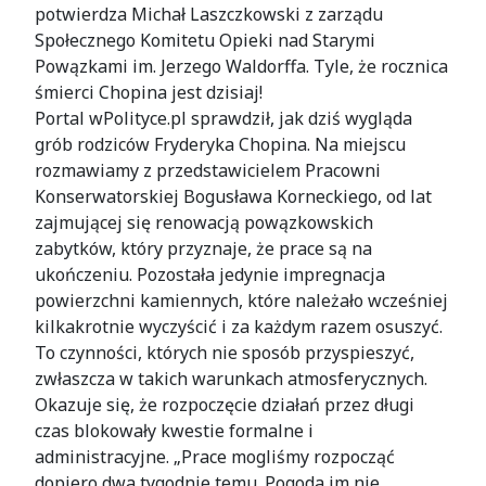
potwierdza Michał Laszczkowski z zarządu
Społecznego Komitetu Opieki nad Starymi
Powązkami im. Jerzego Waldorffa. Tyle, że rocznica
śmierci Chopina jest dzisiaj!
Portal wPolityce.pl sprawdził, jak dziś wygląda
grób rodziców Fryderyka Chopina. Na miejscu
rozmawiamy z przedstawicielem Pracowni
Konserwatorskiej Bogusława Korneckiego, od lat
zajmującej się renowacją powązkowskich
zabytków, który przyznaje, że prace są na
ukończeniu. Pozostała jedynie impregnacja
powierzchni kamiennych, które należało wcześniej
kilkakrotnie wyczyścić i za każdym razem osuszyć.
To czynności, których nie sposób przyspieszyć,
zwłaszcza w takich warunkach atmosferycznych.
Okazuje się, że rozpoczęcie działań przez długi
czas blokowały kwestie formalne i
administracyjne. „Prace mogliśmy rozpocząć
dopiero dwa tygodnie temu. Pogoda im nie